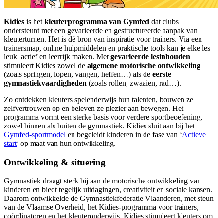
Kidies
is het
kleuterprogramma
van
Gymfed
dat clubs
ondersteunt met een gevarieerde en gestructureerde aanpak van
kleuterturnen. Het is dé bron van inspiratie voor trainers. Via een
trainersmap, online hulpmiddelen en praktische tools kan je elke les
leuk, actief en leerrijk maken. Met
gevarieerde lesinhouden
stimuleert Kidies zowel de
algemene motorische ontwikkeling
(zoals springen, lopen, vangen, heffen…) als de
eerste
gymnastiekvaardigheden
(zoals rollen, zwaaien, rad…).
Zo ontdekken kleuters spelenderwijs hun talenten, bouwen ze
zelfvertrouwen op en beleven ze plezier aan bewegen. Het
programma vormt een sterke basis voor verdere sportbeoefening,
zowel binnen als buiten de gymnastiek. Kidies sluit aan bij het
Gymfed-sportmodel
en begeleidt kinderen in de fase van ‘
Actieve
start
’ op maat van hun ontwikkeling.
Ontwikkeling & situering
Gymnastiek draagt sterk bij aan de motorische ontwikkeling van
kinderen en biedt tegelijk uitdagingen, creativiteit en sociale kansen.
Daarom ontwikkelde de Gymnastiekfederatie Vlaanderen, met steun
van de Vlaamse Overheid, het Kidies-programma voor trainers,
coördinatoren en het kleuteronderwijs. Kidies stimuleert kleuters om