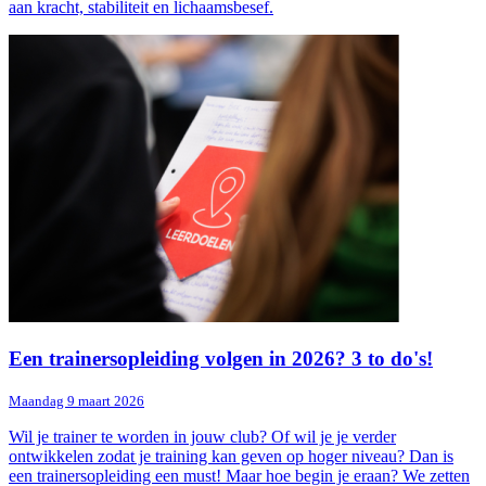
aan kracht, stabiliteit en lichaamsbesef.
Een trainersopleiding volgen in 2026? 3 to do's!
Maandag 9 maart 2026
Wil je trainer te worden in jouw club? Of wil je je verder
ontwikkelen zodat je training kan geven op hoger niveau? Dan is
een trainersopleiding een must! Maar hoe begin je eraan? We zetten