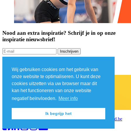
Nood aan extra inspiratie? Schrijf je in op onze
inspiratie nieuwsbrief!
Inschrijven
Wij gebruiken cookies om het gebruik van
onze website te optimaliseren. U kunt deze
cookies uitzetten via uw browser maar dit
kan het functioneren van onze website
negatief beïnvloeden.
Meer info
© Gymnastiekfederatie Vlaanderen vzw
Ik begrijp het
Zuiderlaan 13, 9000 Gent • Tel: 09 424 06 30 •
info@gymfed.be