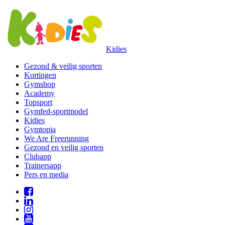
Kidies
Gezond & veilig sporten
Kortingen
Gymshop
Academy
Topsport
Gymfed-sportmodel
Kidies
Gymtopia
We Are Freerunning
Gezond en veilig sporten
Clubapp
Trainersapp
Pers en media