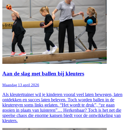
Aan de slag met ballen bij kleuters
Maandag 13 april 2026
Als kleutertrainer wil je kinderen vooral veel laten bewegen, laten
ontdekken en succes laten beleven. Toch worden ballen in de
kleutergym soms links gelaten. “Het wordt te druk”, “ze gaan
gooien in plaats van luisteren”… Herkenbaar? Toch is het net die
speelse chaos die enorme kansen biedt voor de ontwikkeling van
kleuters.