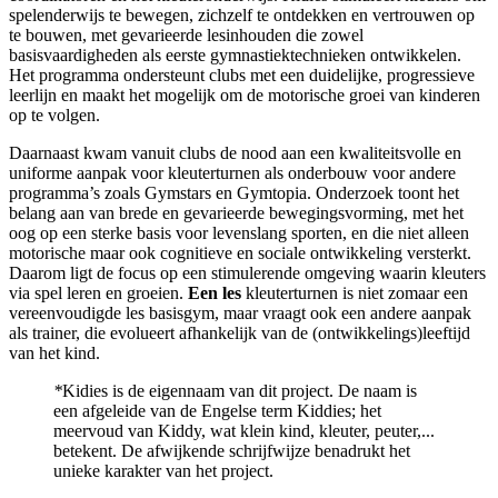
spelenderwijs te bewegen, zichzelf te ontdekken en vertrouwen op
te bouwen, met gevarieerde lesinhouden die zowel
basisvaardigheden als eerste gymnastiektechnieken ontwikkelen.
Het programma ondersteunt clubs met een duidelijke, progressieve
leerlijn en maakt het mogelijk om de motorische groei van kinderen
op te volgen.
Daarnaast kwam vanuit clubs de nood aan een kwaliteitsvolle en
uniforme aanpak voor kleuterturnen als onderbouw voor andere
programma’s zoals Gymstars en Gymtopia. Onderzoek toont het
belang aan van brede en gevarieerde bewegingsvorming, met het
oog op een sterke basis voor levenslang sporten, en die niet alleen
motorische maar ook cognitieve en sociale ontwikkeling versterkt.
Daarom ligt de focus op een stimulerende omgeving waarin kleuters
via spel leren en groeien.
Een les
kleuterturnen is niet zomaar een
vereenvoudigde les basisgym, maar vraagt ook een andere aanpak
als trainer, die evolueert afhankelijk van de (ontwikkelings)leeftijd
van het kind.
*
Kidies is de eigennaam van dit project. De naam is
een afgeleide van de Engelse term Kiddies; het
meervoud van Kiddy, wat klein kind, kleuter, peuter,...
betekent. De afwijkende schrijfwijze benadrukt het
unieke karakter van het project.