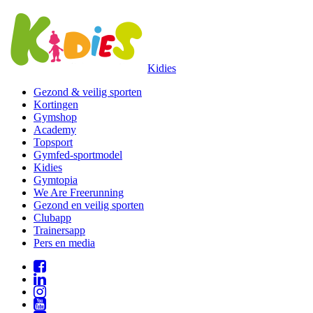
Kidies
Gezond & veilig sporten
Kortingen
Gymshop
Academy
Topsport
Gymfed-sportmodel
Kidies
Gymtopia
We Are Freerunning
Gezond en veilig sporten
Clubapp
Trainersapp
Pers en media