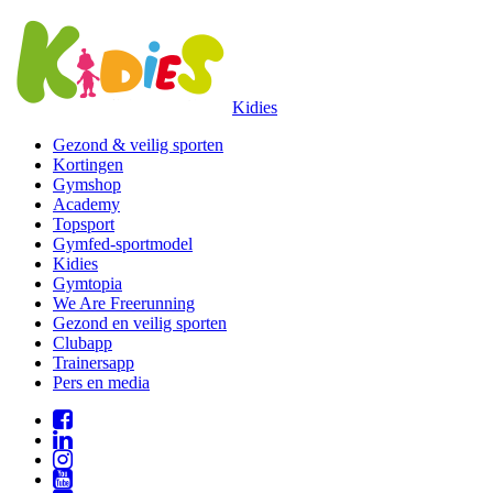
Kidies
Gezond & veilig sporten
Kortingen
Gymshop
Academy
Topsport
Gymfed-sportmodel
Kidies
Gymtopia
We Are Freerunning
Gezond en veilig sporten
Clubapp
Trainersapp
Pers en media