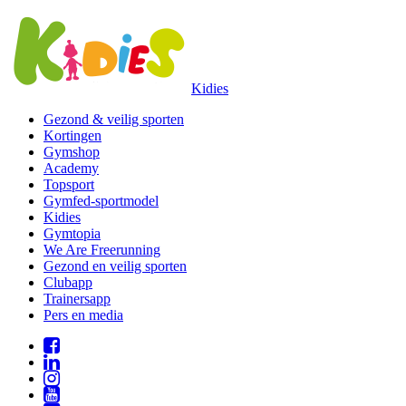
Kidies
Gezond & veilig sporten
Kortingen
Gymshop
Academy
Topsport
Gymfed-sportmodel
Kidies
Gymtopia
We Are Freerunning
Gezond en veilig sporten
Clubapp
Trainersapp
Pers en media