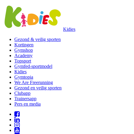
Kidies
Gezond & veilig sporten
Kortingen
Gymshop
Academy
Topsport
Gymfed-sportmodel
Kidies
Gymtopia
We Are Freerunning
Gezond en veilig sporten
Clubapp
Trainersapp
Pers en media