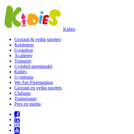
Kidies
Gezond & veilig sporten
Kortingen
Gymshop
Academy
Topsport
Gymfed-sportmodel
Kidies
Gymtopia
We Are Freerunning
Gezond en veilig sporten
Clubapp
Trainersapp
Pers en media