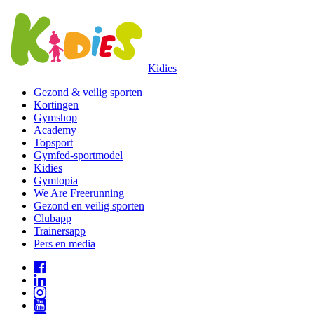
Kidies
Gezond & veilig sporten
Kortingen
Gymshop
Academy
Topsport
Gymfed-sportmodel
Kidies
Gymtopia
We Are Freerunning
Gezond en veilig sporten
Clubapp
Trainersapp
Pers en media