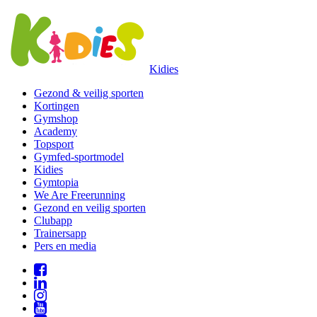
Kidies
Gezond & veilig sporten
Kortingen
Gymshop
Academy
Topsport
Gymfed-sportmodel
Kidies
Gymtopia
We Are Freerunning
Gezond en veilig sporten
Clubapp
Trainersapp
Pers en media